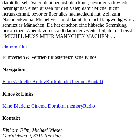
damit ihn sein Vater nicht herausholen kann, bevor er sich wieder
beruhigt hat, einen aussen für den Vater, damit Michel nicht
herauskommt, bevor er über alles nachgedacht hat. Zeit zum
Nachdenken hat Michel viel - und damit ihm nicht langweilig wird,
schnitzt er Männchen. Da hat er schon eine hübsche Sammlung
beisammen. Aber davon erzählt dann der zweite Teil, der da heisst:
“MICHEL MUSS MEHR MÄNNCHEN MACHEN”…
einhorn
·film
Filmverleih & Vertrieb für österreichische Kinos.
Navigation
Filme
Aktuelles
Archiv
Rückblende
Über uns
Kontakt
Kinos & Links
Kino Bludenz
Cinema Dornbirn
memoryRadio
Kontakt
Einhorn-Film, Michael Wieser
Gurtnielweg 9, 6710 Nenzing