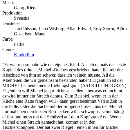
Musik
Georg Riedel
Produktion
Svenska
Darsteller
Jan Ohlsson, Lena Wisborg, Allan Edwall, Emy Storm, Björn
Gustafson, Maud
Farbe
Farbe
Genre
Kinderfilm
“Er war mir so nahe wie ein eigenes Kind. Als ich damals das letzte
Kapitel des dritten ‚Michel‘-Buches geschrieben hatte, fiel mir der
Abschied von ihm so schwer, dass ich weinen musste. All die
Abenteuer, die wir gemeinsam bestanden haben! Eigentlich ist der
MICHEL bis heute meine Lieblingsfigur.” (ASTRID LINDGREN)
Eigentlich will Michel ja gar nichts anstellen, aber was er auch tut,
es wird immer ein Streich daraus. Zum Beispiel, wenn er in der
Küche eine Ratte fangen will - dann gerät bestimmt Vaters Zeh in
die Falle. Oder die Sache mit der Suppenschüssel, aus der Michel
nur mal eben den letzten Rest lecken will - schwupps, schon hängt
er fest und muss mit der Schüssel auf dem Kopf zum Arzt. Wenn
Michel einen Streich gemacht hat, kommt er in den
Tischlerschuppen. Der hat zwei Riegel - einen innen für Michel,