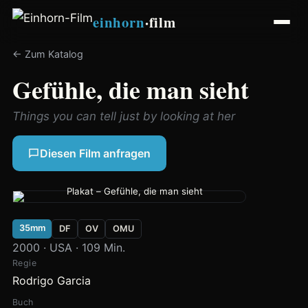
einhorn
·film
← Zum Katalog
Gefühle, die man sieht
Things you can tell just by looking at her
Diesen Film anfragen
35mm
DF
OV
OMU
2000 · USA · 109 Min.
Regie
Rodrigo Garcia
Buch