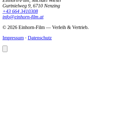
Einhorn-Film, Michael Wieser
Gurtnielweg 9, 6710 Nenzing
+43 664 3410308
info@einhorn-film.at
© 2026 Einhorn-Film — Verleih & Vertrieb.
Impressum
·
Datenschutz