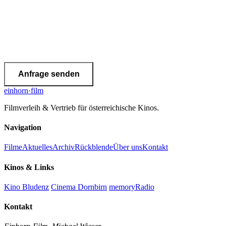
Anfrage senden
einhorn
·film
Filmverleih & Vertrieb für österreichische Kinos.
Navigation
Filme
Aktuelles
Archiv
Rückblende
Über uns
Kontakt
Kinos & Links
Kino Bludenz
Cinema Dornbirn
memoryRadio
Kontakt